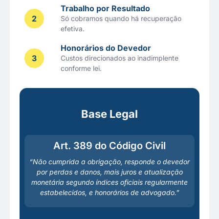
Trabalho por Resultado
2
Só cobramos quando há recuperação
efetiva.
Honorários do Devedor
3
Custos direcionados ao inadimplente
conforme lei.
Base Legal
Art. 389 do Código Civil
“Não cumprida a obrigação, responde o devedor
por perdas e danos, mais juros e atualização
monetária segundo índices oficiais regularmente
estabelecidos, e honorários de advogado.”