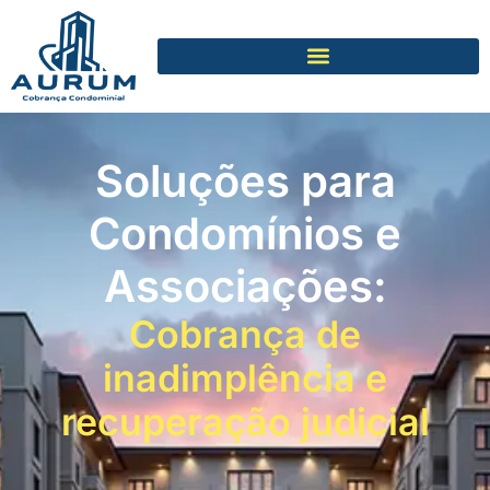
Soluções para
Condomínios e
Associações:
Cobrança de
inadimplência e
recuperação judicial